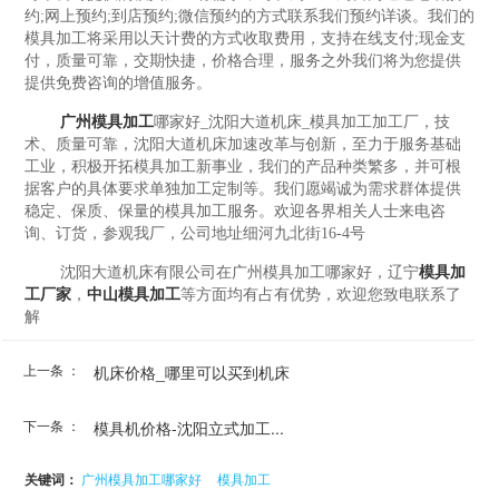
约;网上预约;到店预约;微信预约的方式联系我们预约详谈。我们的
模具加工将采用以天计费的方式收取费用，支持在线支付;现金支
付，质量可靠，交期快捷，价格合理，服务之外我们将为您提供
提供免费咨询的增值服务。
广州模具加工
哪家好_沈阳大道机床_模具加工加工厂，技
术、质量可靠，沈阳大道机床加速改革与创新，至力于服务基础
工业，积极开拓模具加工新事业，我们的产品种类繁多，并可根
据客户的具体要求单独加工定制等。我们愿竭诚为需求群体提供
稳定、保质、保量的模具加工服务。欢迎各界相关人士来电咨
询、订货，参观我厂，公司地址细河九北街16-4号
沈阳大道机床有限公司在广州模具加工哪家好，辽宁
模具加
工厂家
，
中山模具加工
等方面均有占有优势，欢迎您致电联系了
解
上一条 ：
机床价格_哪里可以买到机床
下一条 ：
模具机价格-沈阳立式加工...
关键词：
广州模具加工哪家好
模具加工