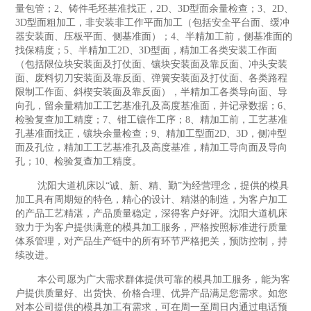
量包管；2、铸件毛坯基准找正，2D、3D型面余量检查；3、2D、
3D型面粗加工，非安装非工作平面加工（包括安全平台面、缓冲
器安装面、压板平面、侧基准面）；4、半精加工前，侧基准面的
找保精度；5、半精加工2D、3D型面，精加工各类安装工作面
（包括限位块安装面及打仗面、镶块安装面及靠反面、冲头安装
面、废料切刀安装面及靠反面、弹簧安装面及打仗面、各类路程
限制工作面、斜楔安装面及靠反面），半精加工各类导向面、导
向孔，留余量精加工工艺基准孔及高度基准面，并记录数据；6、
检验复查加工精度；7、钳工镶作工序；8、精加工前，工艺基准
孔基准面找正，镶块余量检查；9、精加工型面2D、3D，侧冲型
面及孔位，精加工工艺基准孔及高度基准，精加工导向面及导向
孔；10、检验复查加工精度。
沈阳大道机床以“诚、新、精、勤”为经营理念，提供的模具
加工具有周期短的特色，精心的设计、精湛的制造，为客户加工
的产品工艺精湛，产品质量稳定，深得客户好评。沈阳大道机床
致力于为客户提供满意的模具加工服务，严格按照标准进行质量
体系管理，对产品生产链中的所有环节严格把关，预防控制，持
续改进。
本公司愿为广大需求群体提供可靠的模具加工服务，能为客
户提供质量好、出货快、价格合理、优异产品满足您需求。如您
对本公司提供的模具加工有需求，可在周一至周日内通过电话预