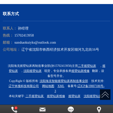
联系方式
联系人：
孙经理
热线：
15702413958
邮箱：
sunshaokuiyks@outlook.com
公司地址：
辽宁省沈阳市铁西经济技术开发区细河九北街16号
沈阳海克摇臂钻床再制造事业部(孙15702413958)主营
二手摇臂钻床
，
摇
臂钻床
，
沈阳摇臂钻床
现货，专业承接各类
摇臂钻床维修
翻新，设
备型号齐全。
CopyRight © 版权所有:
沈阳海克智能摇臂钻床再制造事业部
技术支持:
辽宁米搜科技有限公司
网站地图
XML
备案号:
辽ICP备19007186号-
3
本站关键字:
二手摇臂钻床
摇臂钻床维修
摇臂钻床
沈阳摇臂钻床